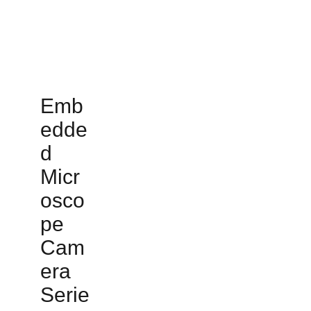
Emb
edde
d
Micr
osco
pe
Cam
era
Serie