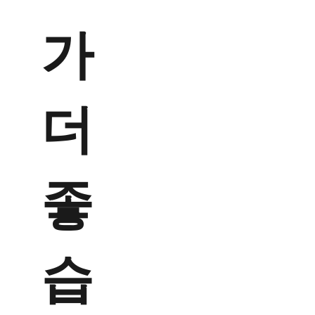
가
더
좋
습