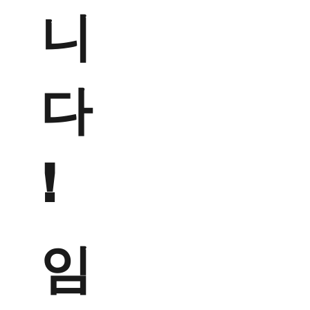
니
다
!
임