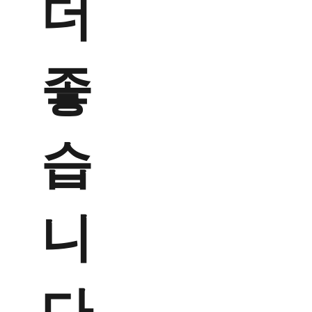
더
좋
습
니
다