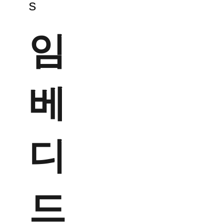
s
임
베
디
드